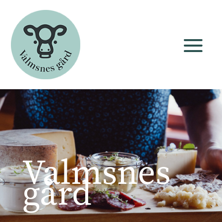
Valmsnes
gård