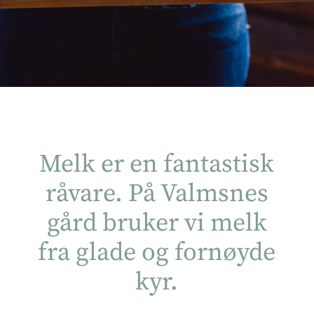
Melk er en fantastisk
råvare. På Valmsnes
gård bruker vi melk
fra glade og fornøyde
kyr.