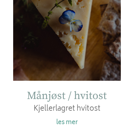
Månjøst / hvitost
Kjellerlagret hvitost
les mer