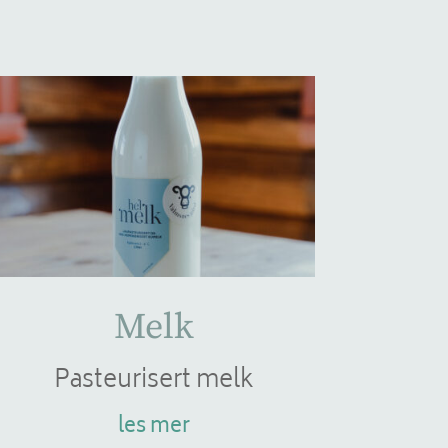
Melk
Pasteurisert melk
les mer