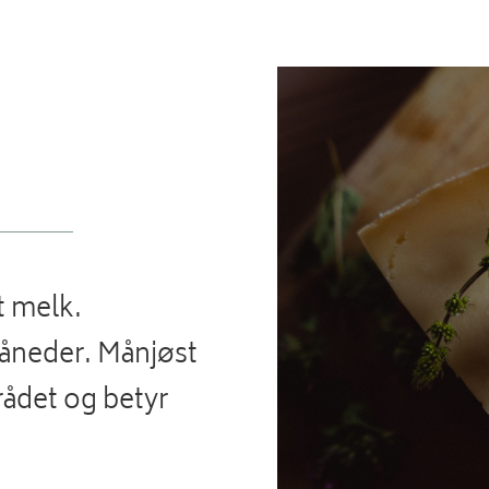
t melk.
måneder.
Månjøst
rådet og betyr