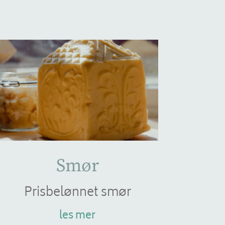
Smør
Prisbelønnet smør
les mer