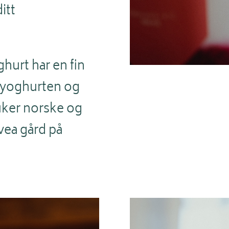
itt
urt har en fin
a yoghurten og
uker norske og
vea gård på