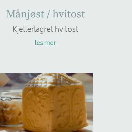
Månjøst / hvitost
Kjellerlagret hvitost
les mer