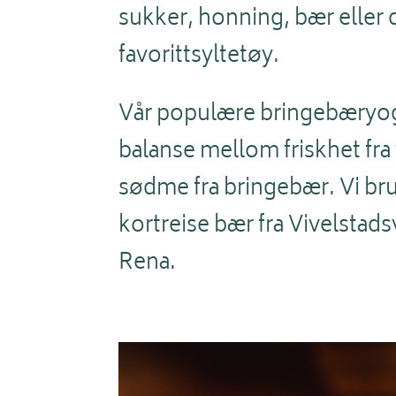
sukker, honning, bær eller d
favorittsyltetøy.
Vår populære bringebæryogh
balanse mellom friskhet fr
sødme fra bringebær. Vi br
kortreise bær fra Vivelstads
Rena.