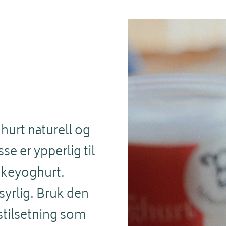
ghurt naturell og
e er ypperlig til
kkeyoghurt.
 syrlig. Bruk den
stilsetning som