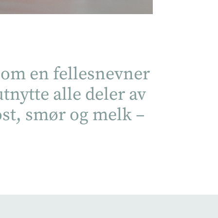
 som en fellesnevner
utnytte alle deler av
ost, smør og melk –